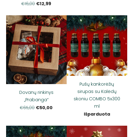
€12,99
€16,00
Pušų kankorėžių
sirupas su Kalėdų
Dovanų rinkinys
skoniu COMBO 5x300
„Prabanga“
ml
€50,00
€65,00
Išparduota