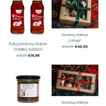
Dovanų rinkinys
„Latvija“
Pušų pumpurų sirupas
€40,00
€50,00
COMBO 2x300ml
€15,99
€18,00
Dovanų rinkinys