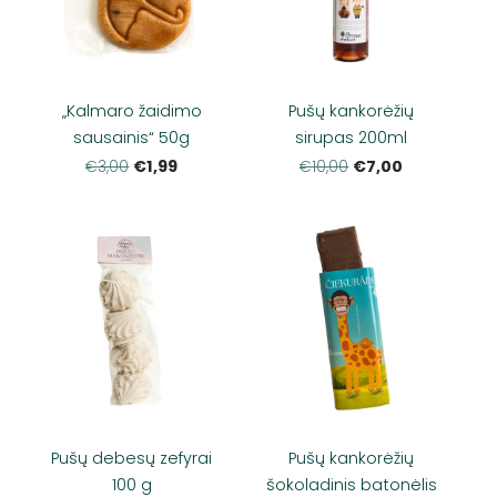
„Kalmaro žaidimo
Pušų kankorėžių
sausainis“ 50g
sirupas 200ml
€1,99
€7,00
€3,00
€10,00
Pušų debesų zefyrai
Pušų kankorėžių
100 g
šokoladinis batonėlis