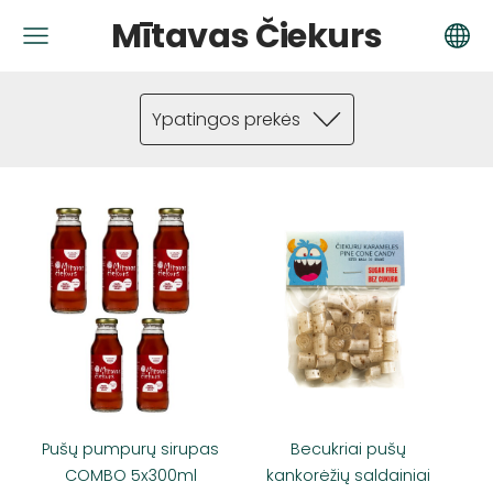
Mītavas Čiekurs
Ypatingos prekės
Pušų pumpurų sirupas
Becukriai pušų
COMBO 5x300ml
kankorėžių saldainiai