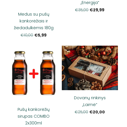
„Energija“
€29,99
€35,00
Medus su pušų
kankorėžiais ir
žiedadulkėmis 180g
€5,99
€10,00
Dovanų rinkinys
„Laimė“
Pušų kankorėžių
€20,00
€25,00
sirupas COMBO
2x300ml