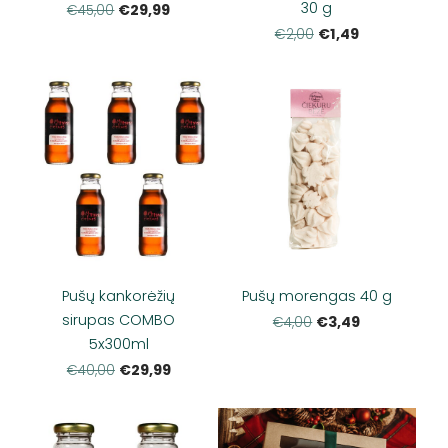
30 g
€29,99
€45,00
€1,49
€2,00
Pušų kankorėžių
Pušų morengas 40 g
sirupas COMBO
€3,49
€4,00
5x300ml
€29,99
€40,00