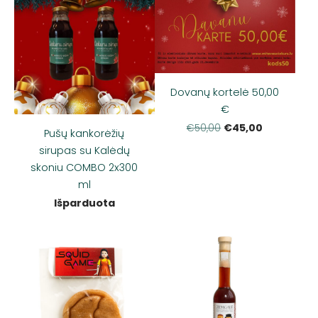
Dovanų kortelė 50,00
€
€45,00
€50,00
Pušų kankorėžių
sirupas su Kalėdų
skoniu COMBO 2x300
ml
Išparduota