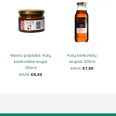
Maisto papildas. Pušų
Pušų kankorėžių
kankorėžiai sirupe
sirupas 300ml
250ml
€7,50
€8,00
€5,00
€6,00