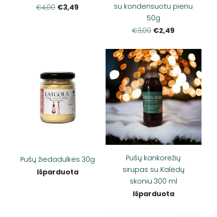
su kondensuotu pienu
€3,49
€4,00
50g
€2,49
€3,00
Pušų kankorėžių
Pušų žiedadulkės 30g
sirupas su Kalėdų
Išparduota
skoniu 300 ml
Išparduota