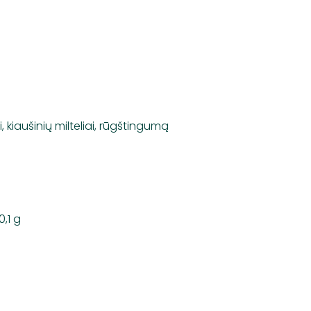
 kiaušinių milteliai, rūgštingumą
0,1 g