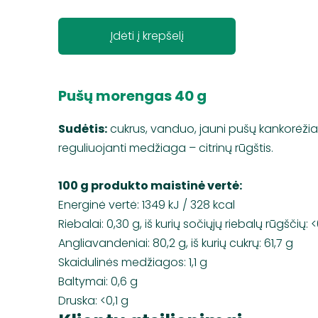
Įdėti į krepšelį
Pušų morengas 40 g
Sudėtis:
cukrus, vanduo, jauni pušų kankorėžiai,
reguliuojanti medžiaga – citrinų rūgštis.
100 g produkto maistinė vertė:
Energinė vertė: 1349 kJ / 328 kcal
Riebalai: 0,30 g, iš kurių sočiųjų riebalų rūgščių: <
Angliavandeniai: 80,2 g, iš kurių cukrų: 61,7 g
Skaidulinės medžiagos: 1,1 g
Baltymai: 0,6 g
Druska: <0,1 g