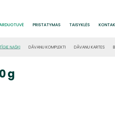
ARDUOTUVĖ
PRISTATYMAS
TAISYKLĖS
KONTAK
TĪGIE NAŠĶI
DĀVANU KOMPLEKTI
DĀVANU KARTES
0 g