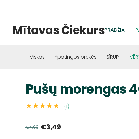
Mītavas Čiekurs
PRADŽIA
P
Viskas
Ypatingos prekės
SĪRUPI
VĒR
Pušų morengas 4
★★★★★
(1)
€3,49
€4,00