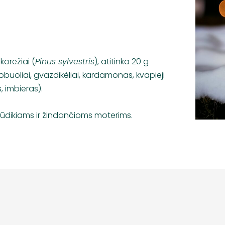
korėžiai (
Pinus sylvestris
), atitinka 20 g
 obuoliai, gvazdikėliai, kardamonas, kvapieji
, imbieras).
dikiams ir žindančioms moterims.