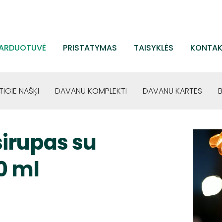
ARDUOTUVĖ
PRISTATYMAS
TAISYKLĖS
KONTAK
TĪGIE NAŠĶI
DĀVANU KOMPLEKTI
DĀVANU KARTES
sirupas su
0 ml