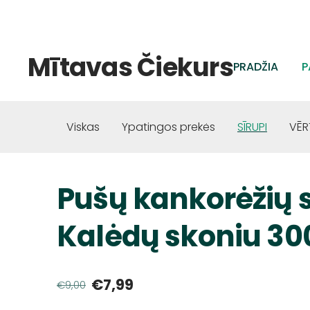
Mītavas Čiekurs
PRADŽIA
P
Viskas
Ypatingos prekės
SĪRUPI
VĒR
Pušų kankorėžių 
Kalėdų skoniu 30
€7,99
€9,00