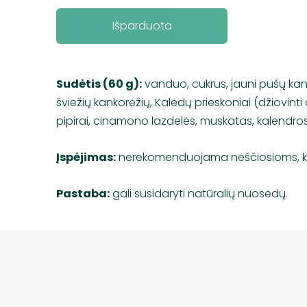
Išparduota
Sudėtis (60 g):
vanduo, cukrus, jauni pušų kan
šviežių kankorėžių, Kalėdų prieskoniai (džiovinti
pipirai, cinamono lazdelės, muskatas, kalendros
Įspėjimas:
nerekomenduojama nėščiosioms, kū
Pastaba:
gali susidaryti natūralių nuosėdų.