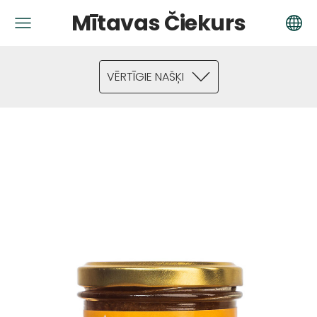
Mītavas Čiekurs
VĒRTĪGIE NAŠĶI