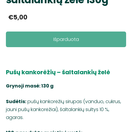
€5,00
Išparduota
Pušų kankorėžių – šaltalankių želė
Grynoji masė: 130 g
Sudėtis:
pušų kankorėžių sirupas (vanduo, cukrus,
jauni pušų kankorėžiai), šaltalankių sultys 10 %,
agaras.