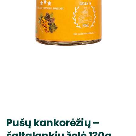
Pušų kankorėžių –
šaltalankių želė 130g