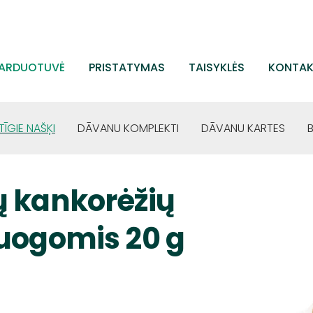
ARDUOTUVĖ
PRISTATYMAS
TAISYKLĖS
KONTAK
TĪGIE NAŠĶI
DĀVANU KOMPLEKTI
DĀVANU KARTES
ų kankorėžių
 uogomis 20 g