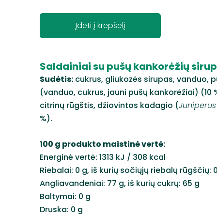
Įdėti į krepšelį
Saldainiai su pušų kankorėžių siru
Sudėtis:
cukrus, gliukozės sirupas, vanduo, p
(vanduo, cukrus, jauni pušų kankorėžiai) (10
citrinų rūgštis, džiovintos kadagio (
Juniperus
%).
100 g produkto maistinė vertė:
Energinė vertė: 1313 kJ / 308 kcal
Riebalai: 0 g, iš kurių sočiųjų riebalų rūgščių: 
Angliavandeniai: 77 g, iš kurių cukrų: 65 g
Baltymai: 0 g
Druska: 0 g