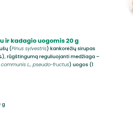
pu ir kadagio uogomis 20 g
ušų (
Pinus sylvestris
) kankorėžių sirupas
 %), rūgštingumą reguliuojanti medžiaga –
 communis L., pseudo-fructus
) uogos (1
0 g