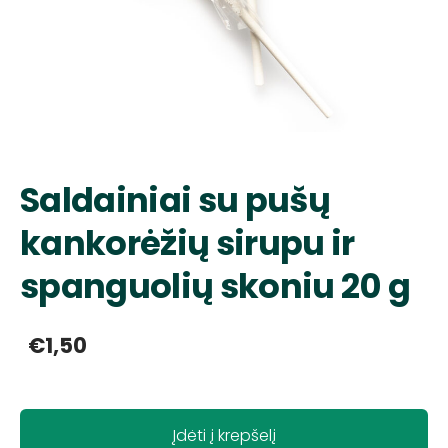
Saldainiai su pušų
kankorėžių sirupu ir
spanguolių skoniu 20 g
€1,50
Įdėti į krepšelį