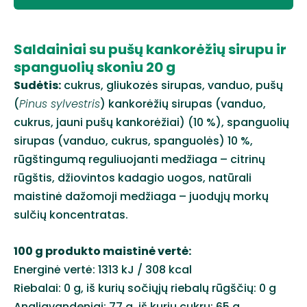
Saldainiai su pušų kankorėžių sirupu ir
spanguolių skoniu 20 g
Sudėtis:
cukrus, gliukozės sirupas, vanduo, pušų
(
Pinus sylvestris
) kankorėžių sirupas (vanduo,
cukrus, jauni pušų kankorėžiai) (10 %), spanguolių
sirupas (vanduo, cukrus, spanguolės) 10 %,
rūgštingumą reguliuojanti medžiaga – citrinų
rūgštis, džiovintos kadagio uogos, natūrali
maistinė dažomoji medžiaga – juodųjų morkų
sulčių koncentratas.
100 g produkto maistinė vertė:
Energinė vertė: 1313 kJ / 308 kcal
Riebalai: 0 g, iš kurių sočiųjų riebalų rūgščių: 0 g
Angliavandeniai: 77 g, iš kurių cukrų: 65 g