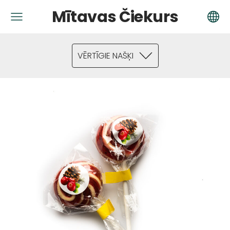
Mītavas Čiekurs
VĒRTĪGIE NAŠĶI