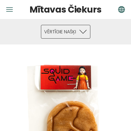
Mītavas Čiekurs
VĒRTĪGIE NAŠĶI