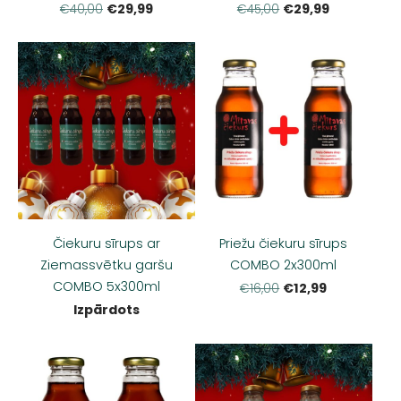
€29,99
€29,99
€40,00
€45,00
Čiekuru sīrups ar
Priežu čiekuru sīrups
Ziemassvētku garšu
COMBO 2x300ml
COMBO 5x300ml
€12,99
€16,00
Izpārdots