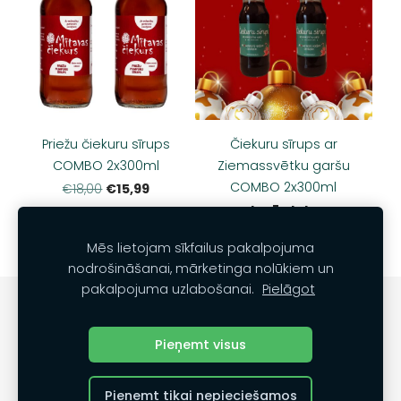
Priežu čiekuru sīrups
Čiekuru sīrups ar
COMBO 2x300ml
Ziemassvētku garšu
COMBO 2x300ml
€15,99
€18,00
Izpārdots
Mēs lietojam sīkfailus pakalpojuma
nodrošināšanai, mārketinga nolūkiem un
pakalpojuma uzlabošanai.
Pielāgot
Noteikumi
Kontakti
Sīkdatnes
Pieņemt visus
Veidots ar
Mozello
- labo mājas lapu ģeneratoru.
Pieņemt tikai nepieciešamos