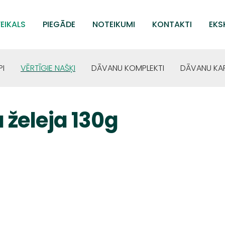
EIKALS
PIEGĀDE
NOTEIKUMI
KONTAKTI
EKS
PI
VĒRTĪGIE NAŠĶI
DĀVANU KOMPLEKTI
DĀVANU KA
želeja 130g