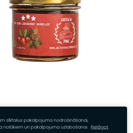
am sīkfailus pakalpojuma nodrošināšanai,
a nolūkiem un pakalpojuma uzlabošanai.
Pielāgot