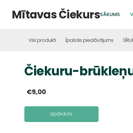
Mītavas Čiekurs
SĀKUMS
V
Visi produkti
Īpašais piedāvājums
SĪRU
Čiekuru-brūkleņu 
€5,00
Izpārdots