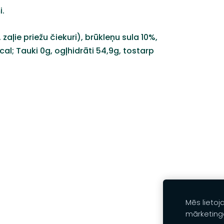
i.
zaļie priežu čiekuri), brūkleņu sula 10%,
al; Tauki 0g, ogļhidrāti 54,9g, tostarp
Mēs lietoj
mārketing