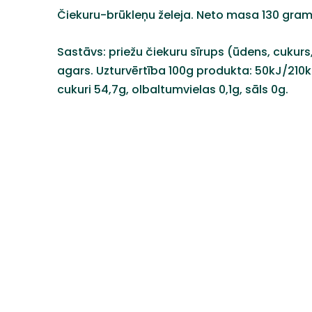
Čiekuru-brūkleņu želeja. Neto masa 130 gram
Sastāvs: priežu čiekuru sīrups (ūdens, cukurs, 
agars. Uzturvērtība 100g produkta: 50kJ/210kc
cukuri 54,7g, olbaltumvielas 0,1g, sāls 0g.