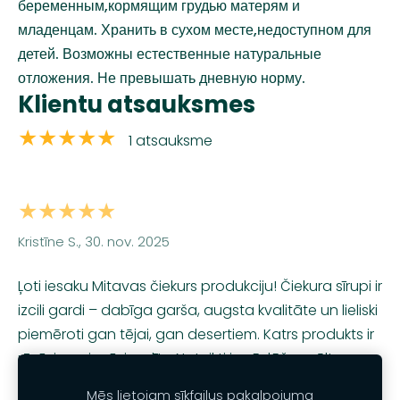
беременным,кормящим грудью матерям и
младенцам. Хранить в сухом месте,недоступном для
детей. Возможны естественные натуральные
отложения. Не превышать дневную норму.
Klientu atsauksmes
★★★★★
1 atsauksme
★★★★★
Kristīne S., 30. nov. 2025
Ļoti iesaku Mitavas čiekurs produkciju! Čiekura sīrupi ir
izcili gardi – dabīga garša, augsta kvalitāte un lieliski
piemēroti gan tējai, gan desertiem. Katrs produkts ir
rūpīgi un sirsnīgi radīts. Noteikti iegādāšos vēl!
Mēs lietojam sīkfailus pakalpojuma