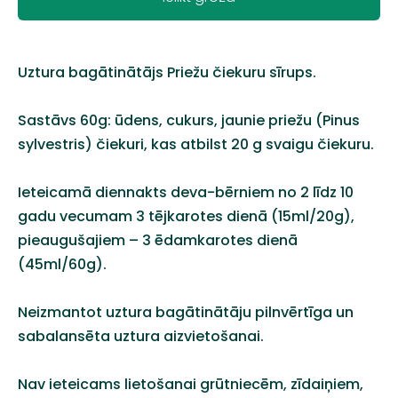
Uztura bagātinātājs Priežu čiekuru sīrups.
Sastāvs 60g: ūdens, cukurs, jaunie priežu (Pinus
sylvestris) čiekuri, kas atbilst 20 g svaigu čiekuru.
Ieteicamā diennakts deva-bērniem no 2 līdz 10
gadu vecumam 3 tējkarotes dienā (15ml/20g),
pieaugušajiem – 3 ēdamkarotes dienā
(45ml/60g).
Neizmantot uztura bagātinātāju pilnvērtīga un
sabalansēta uztura aizvietošanai.
Nav ieteicams lietošanai grūtniecēm, zīdaiņiem,