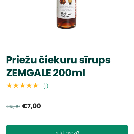
Priežu čiekuru sīrups
ZEMGALE 200ml
★★★★★
(1)
€7,00
€10,00
Ielikt grozā