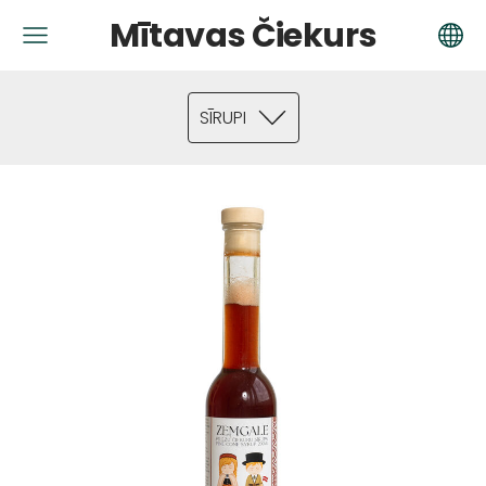
Mītavas Čiekurs
SĪRUPI