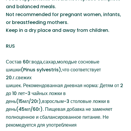
and balanced meals.
Not recommended for pregnant women, infants,
or breastfeeding mothers.
Keep in a dry place and away from children.
RUS
Состав 60г:вода,сахар,молодые сосновые
шишки(Pinus sylvestris),что соответствует
20.г.свежих
шишек. Рекомендованная дневная норма: Детям от 2
до 10 лет-3 чайных ложки в
день(15мл/20г),взрослым-3 столовые ложки в
день(45мл/60г). Пищевая добавка не заменяет
полноценное и сбалансированное питание. Не
рекомедуется для употребления