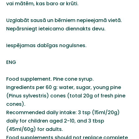
vai mātēm, kas baro ar krūti.
Uzglabāt sausā un bērniem nepieejamā vietā.
Nepārsniegt ieteicamo diennakts devu.
Iespējamas dabīgas nogulsnes.
ENG
Food supplement. Pine cone syrup.
Ingredients per 60 g: water, sugar, young pine
(Pinus sylvestris) cones (total 20g of fresh pine
cones).
Recommended daily intake: 3 tsp (15ml/20g)
daily for children aged 2-10, and 3 tbsp
(45ml/60g) for adults.
Food supplements should not replace complete