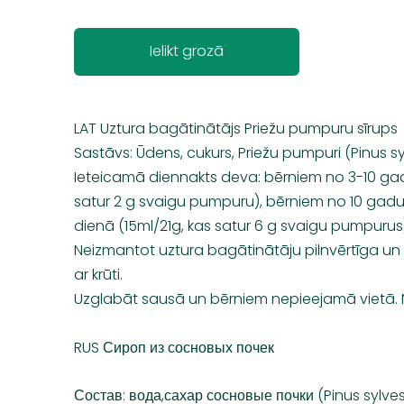
Ielikt grozā
LAT Uztura bagātinātājs Priežu pumpuru sīrups
Sastāvs: Ūdens, cukurs, Priežu pumpuri (Pinus sy
Ieteicamā diennakts deva: bērniem no 3-10 ga
satur 2 g svaigu pumpuru), bērniem no 10 ga
dienā (15ml/21g, kas satur 6 g svaigu pumpurus
Neizmantot uztura bagātinātāju pilnvērtīga un 
ar krūti.
Uzglabāt sausā un bērniem nepieejamā vietā. 
RUS Сироп из сосновых почек
Состав: вода,сахар сосновые почки (Pinus sylves