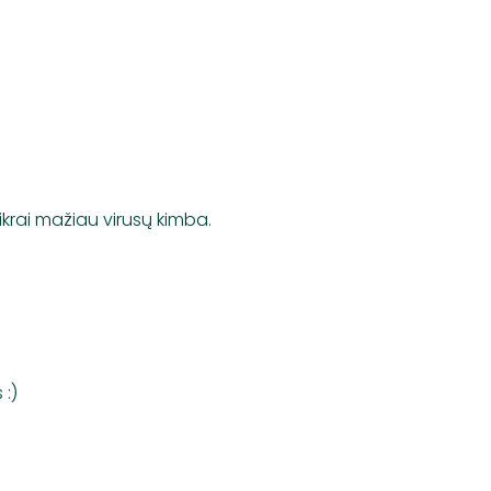
tikrai mažiau virusų kimba.
:)