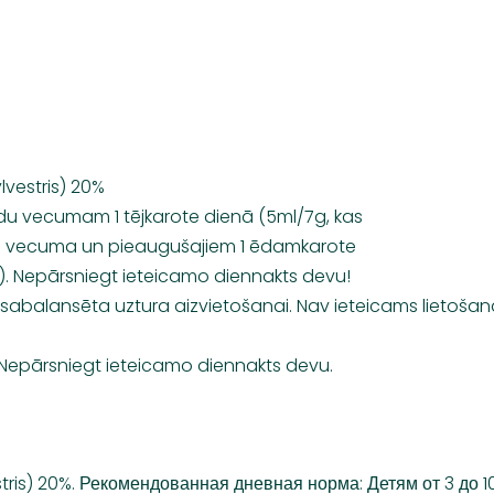
lvestris) 20%
du vecumam 1 tējkarote dienā (5ml/7g, kas
du vecuma un pieaugušajiem 1 ēdamkarote
). Nepārsniegt ieteicamo diennakts devu!
sabalansēta uztura aizvietošanai. Nav ieteicams lietošan
Nepārsniegt ieteicamo diennakts devu.
tris) 20%. Рекомендованная дневная норма: Детям от 3 до 10