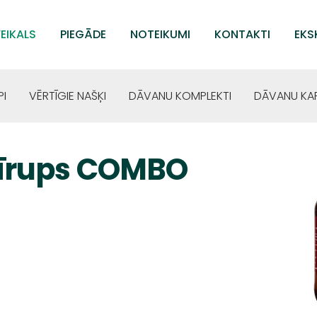
EIKALS
PIEGĀDE
NOTEIKUMI
KONTAKTI
EKS
PI
VĒRTĪGIE NAŠĶI
DĀVANU KOMPLEKTI
DĀVANU KA
sīrups COMBO