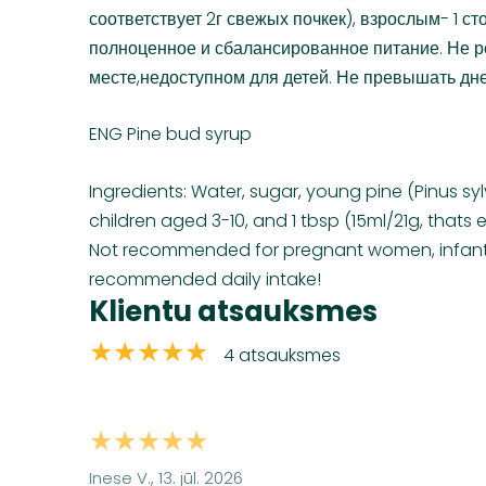
соответствует 2г свежых почкек), взрослым- 1 с
полноценное и сбалансированное питание. Не 
месте,недоступном для детей. Не превышать дн
ENG Pine bud syrup
Ingredients: Water, sugar, young pine (Pinus sy
children aged 3-10, and 1 tbsp (15ml/21g, that
Not recommended for pregnant women, infants,
recommended daily intake!
Klientu atsauksmes
★★★★★
4 atsauksmes
★★★★★
Inese V., 13. jūl. 2026