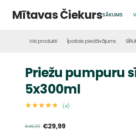
Mītavas Čiekurs
SĀKUMS
V
Visi produkti
Īpašais piedāvājums
SĪRU
Priežu pumpuru 
5x300ml
★★★★★
(4)
€29,99
€45,00