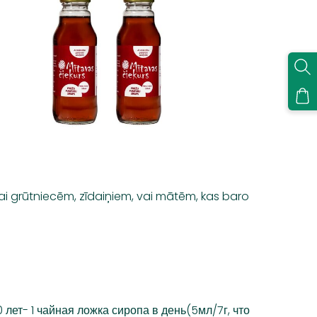
ai grūtniecēm, zīdaiņiem, vai mātēm, kas baro
 лет- 1 чайная ложка сиропа в день(5мл/7г, что