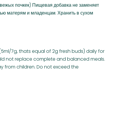
г свежых почкек) Пищевая добавка не заменяет
ью матерям и младенцам. Хранить в сухом
5ml/7g, thats equal of 2g fresh buds) daily for
hould not replace complete and balanced meals.
 from children. Do not exceed the