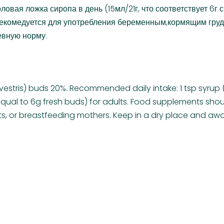
толовая ложка сиропа в день (15мл/21г, что соответствует 6
рекомедуется для употребления беременным,кормящим груд
евную норму.
lvestris) buds 20%. Recommended daily intake: 1 tsp syrup (
s equal to 6g fresh buds) for adults. Food supplements s
 or breastfeeding mothers. Keep in a dry place and away