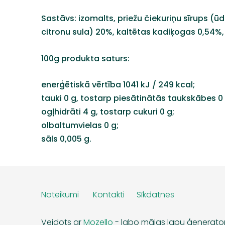
Sastāvs: izomalts, priežu čiekuriņu sīrups (ūde
citronu sula) 20%, kaltētas kadiķogas 0,54%
100g produkta saturs:
enerģētiskā vērtība 1041 kJ / 249 kcal;
tauki 0 g, tostarp piesātinātās taukskābes 0 
ogļhidrāti 4 g, tostarp cukuri 0 g;
olbaltumvielas 0 g;
sāls 0,005 g.
Noteikumi
Kontakti
Sīkdatnes
Veidots ar
Mozello
- labo mājas lapu ģenerator