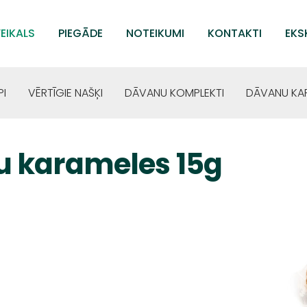
EIKALS
PIEGĀDE
NOTEIKUMI
KONTAKTI
EKS
PI
VĒRTĪGIE NAŠĶI
DĀVANU KOMPLEKTI
DĀVANU KA
u karameles 15g