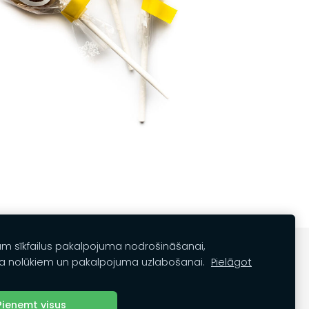
am sīkfailus pakalpojuma nodrošināšanai,
a nolūkiem un pakalpojuma uzlabošanai.
Pielāgot
Pieņemt visus