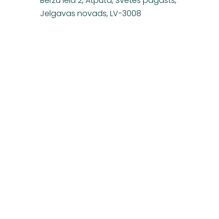
Bērzu iela 2, Atpūta, Svētes pagasts,
Jelgavas novads, LV-3008