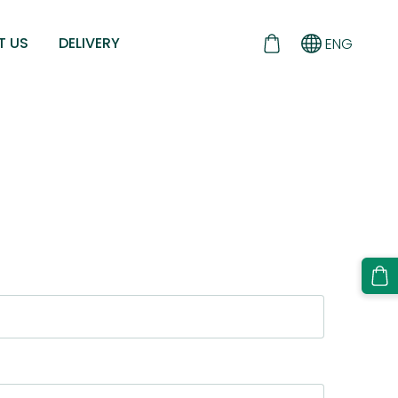
T US
DELIVERY
ENG