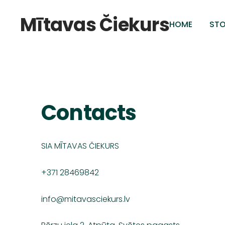
Mītavas Čiekurs
HOME
STO
Contacts
SIA MĪTAVAS ČIEKURS
+371 28469842
info@mitavasciekurs.lv